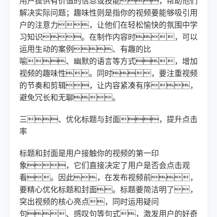
用户提供有价值的信息或技能，帮助他们
解决实际问题；趣味性则是指你的视频要能够吸引用
户的注意力，让他们在轻松愉快的氛围中学
习知识。在制作内容时，可以
运用生动的案例、有趣的比
喻、幽默的语言等方式，增加
视频的趣味性。同时，要注重视频
的节奏和剪辑，让内容紧凑有序，
避免冗长和无聊。
三、优化标题与封面，提升点击
率
标题和封面是用户接触你的视频的第一印
象，它们直接决定了用户是否会点击观
看。因此，在发布视频前，
要精心优化标题和封面。标题要简洁明了，
突出视频的核心亮点，同时运用疑问
句、感叹句等句式，激发用户的好奇