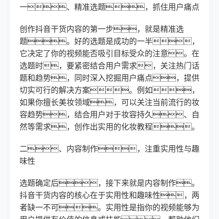
一、精准选题，抓住用户痛点
创作抖音干货内容的第一步，就是精准选
题。好的选题是成功的一半，
它决定了你的视频能否吸引目标受众的注意。在
选题时，要紧密结合用户需求，关注热门话
题和趋势，同时深入挖掘用户痛点，提供
切实可行的解决方案。例如，
如果你擅长美妆领域，可以关注当前流行的妆
容趋势，结合用户对于妆容持久、自
然等需求，创作出实用的化妆教程。
二、内容制作，注重实用性与趣
味性
选题确定后，接下来就是内容制作。
抖音干货内容的核心在于实用性和趣味性，两
者缺一不可。实用性是指你的视频能够为