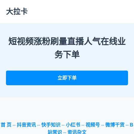
大拉卡
短视频涨粉刷量直播人气在线业
务下单
立即下单
首 页
--
抖音资讯
--
快手知识
--
小红书
--
视频号
--
微博干货
--
B
站常识
--
资讯杂文