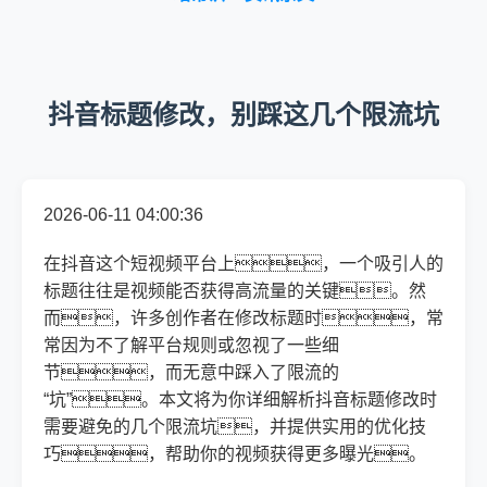
抖音标题修改，别踩这几个限流坑
2026-06-11 04:00:36
在抖音这个短视频平台上，一个吸引人的
标题往往是视频能否获得高流量的关键。然
而，许多创作者在修改标题时，常
常因为不了解平台规则或忽视了一些细
节，而无意中踩入了限流的
“坑”。本文将为你详细解析抖音标题修改时
需要避免的几个限流坑，并提供实用的优化技
巧，帮助你的视频获得更多曝光。